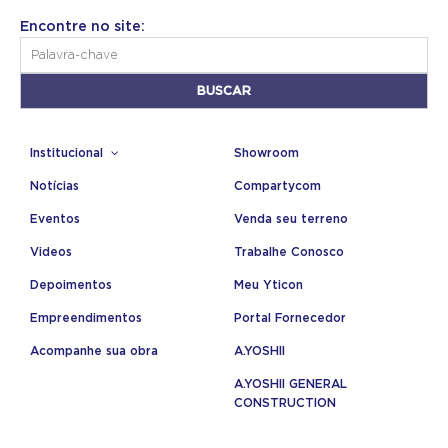
Encontre no site:
Institucional
Showroom
Notícias
Compartycom
Eventos
Venda seu terreno
Videos
Trabalhe Conosco
Depoimentos
Meu Yticon
Empreendimentos
Portal Fornecedor
Acompanhe sua obra
A.YOSHII
A.YOSHII GENERAL
CONSTRUCTION