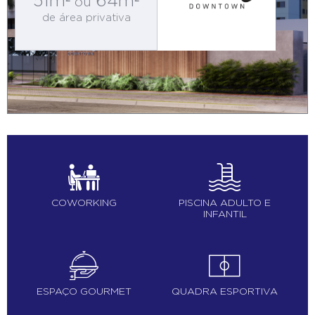
51m²
64m²
ou
de área privativa
COWORKING
PISCINA ADULTO E
INFANTIL
ESPAÇO GOURMET
QUADRA ESPORTIVA