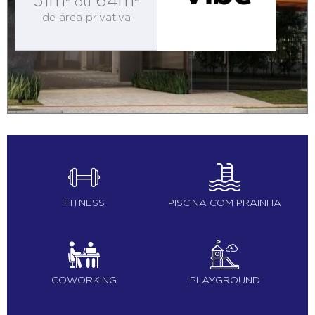
51m²
64m²
ou
de área privativa
FITNESS
PISCINA COM PRAINHA
COWORKING
PLAYGROUND