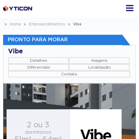
Home
Empreendimentos
Vibe
PRONTO PARA MORAR
Vibe
Detalhes
Imagens
Diferenciais
Localização
Contato
2 ou 3
dormitórios