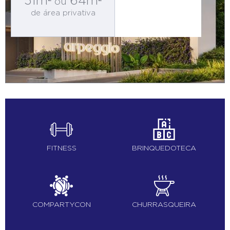
51m²
64m²
ou
de área privativa
FITNESS
BRINQUEDOTECA
COMPARTYCON
CHURRASQUEIRA