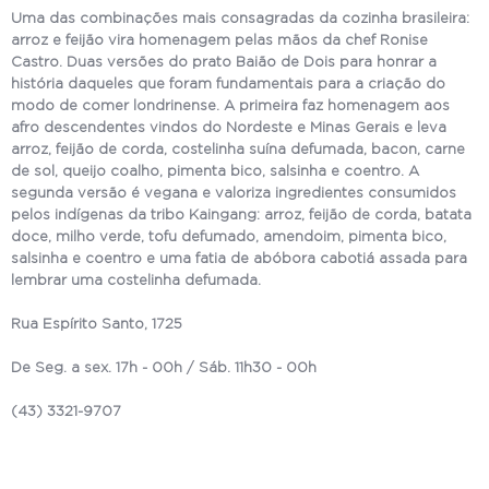
Uma das combinações mais consagradas da cozinha brasileira:
arroz e feijão vira homenagem pelas mãos da chef Ronise
Castro. Duas versões do prato Baião de Dois para honrar a
história daqueles que foram fundamentais para a criação do
modo de comer londrinense. A primeira faz homenagem aos
afro descendentes vindos do Nordeste e Minas Gerais e leva
arroz, feijão de corda, costelinha suína defumada, bacon, carne
de sol, queijo coalho, pimenta bico, salsinha e coentro. A
segunda versão é vegana e valoriza ingredientes consumidos
pelos indígenas da tribo Kaingang: arroz, feijão de corda, batata
doce, milho verde, tofu defumado, amendoim, pimenta bico,
salsinha e coentro e uma fatia de abóbora cabotiá assada para
lembrar uma costelinha defumada.
Rua Espírito Santo, 1725
De Seg. a sex. 17h - 00h / Sáb. 11h30 - 00h
(43) 3321-9707