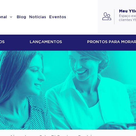
Meu Yti
Espaço exc
onal
Blog
Notícias
Eventos
clientes Y
OS
LANÇAMENTOS
PRONTOS PARA MORA