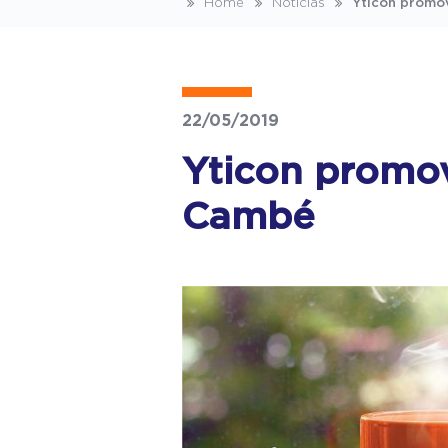
Home
Notícias
Yticon promov
22/05/2019
Yticon promov
Cambé