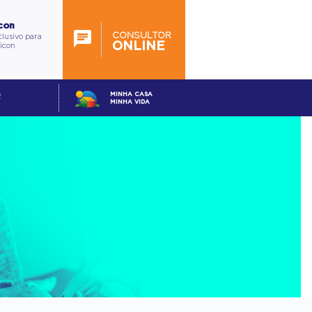
con
CONSULTOR
lusivo para
ONLINE
ticon
MINHA CASA
R
MINHA VIDA