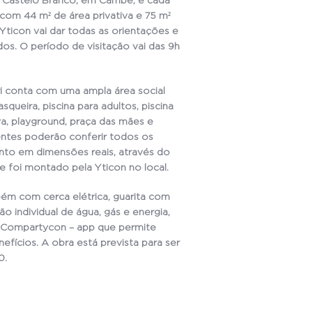
ro Castelo Branco, em Cambé, e cada
 com 44 m² de área privativa e 75 m²
 Yticon vai dar todas as orientações e
dos. O período de visitação vai das 9h
ri conta com uma ampla área social
squeira, piscina para adultos, piscina
iva, playground, praça das mães e
lientes poderão conferir todos os
to em dimensões reais, através do
foi montado pela Yticon no local.
bém com cerca elétrica, guarita com
o individual de água, gás e energia,
 Compartycon – app que permite
efícios. A obra está prevista para ser
0.