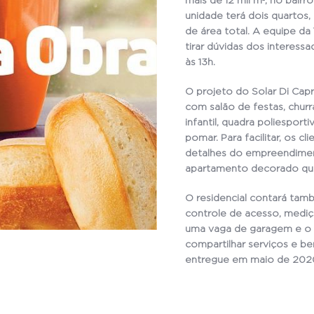
mais de 12 mil m², no bair
unidade terá dois quartos,
de área total. A equipe da
tirar dúvidas dos interessa
às 13h.
O projeto do Solar Di Cap
com salão de festas, churra
infantil, quadra poliesport
pomar. Para facilitar, os c
detalhes do empreendimen
apartamento decorado que 
O residencial contará tam
controle de acesso, mediçã
uma vaga de garagem e o
compartilhar serviços e ben
entregue em maio de 202