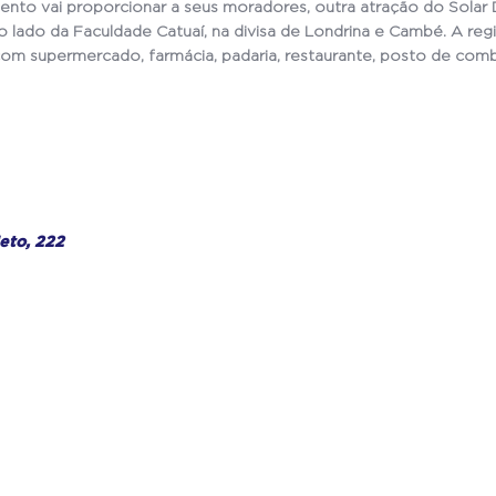
o vai proporcionar a seus moradores, outra atração do Solar Di
o lado da Faculdade Catuaí, na divisa de Londrina e Cambé. A r
m supermercado, farmácia, padaria, restaurante, posto de combus
eto, 222