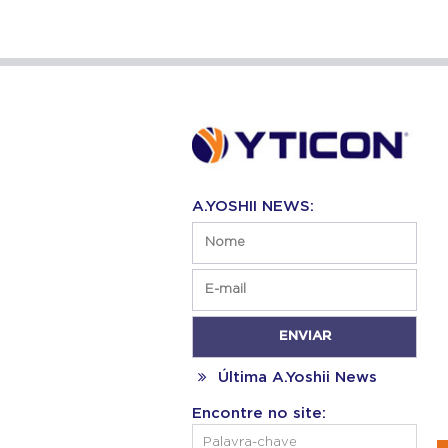
A.YOSHII NEWS:
Última A.Yoshii News
Encontre no site: