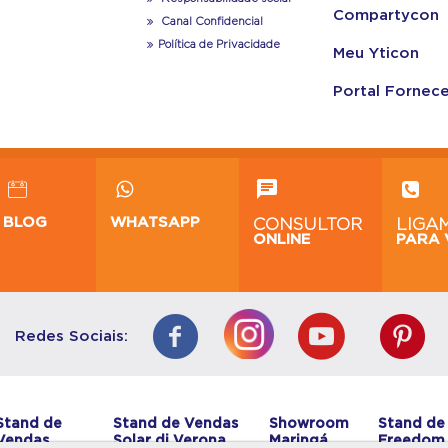
Compartycon
Canal Confidencial
Política de Privacidade
Meu Yticon
Portal Fornec
BLOG
WHATSAPP
CONSULTOR
LIGA
ONLINE
PARA 
Redes Sociais:
Stand de
Stand de Vendas
Showroom
Stand de
Vendas
Solar di Verona
Maringá
Freedom