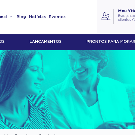
Meu Yti
Espaço exc
onal
Blog
Notícias
Eventos
clientes Y
OS
LANÇAMENTOS
PRONTOS PARA MORA