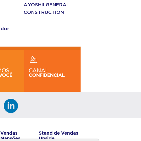
A.YOSHII GENERAL
CONSTRUCTION
edor
MOS
CANAL
VOCÊ
CONFIDENCIAL
 Vendas
Stand de Vendas
 Mansões
Upside