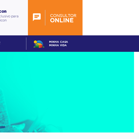
con
CONSULTOR
lusivo para
ONLINE
ticon
MINHA CASA
R
MINHA VIDA