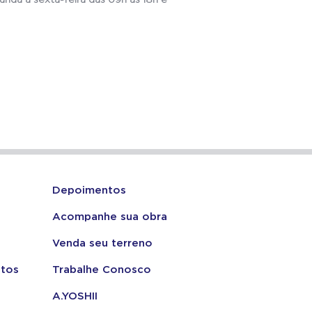
nda a sexta-feira das 09h às 18h e
Depoimentos
Acompanhe sua obra
Venda seu terreno
tos
Trabalhe Conosco
A.YOSHII