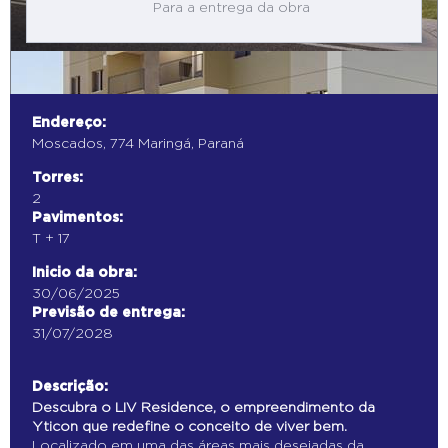
Para a entrega da obra
Endereço:
Moscados, 774 Maringá, Paraná
Torres:
2
Pavimentos:
T + 17
Inicio da obra:
30/06/2025
Previsão de entrega:
31/07/2028
Descrição:
Descubra o LIV Residence, o empreendimento da
Yticon que redefine o conceito de viver bem.
Localizado em uma das áreas mais desejadas da