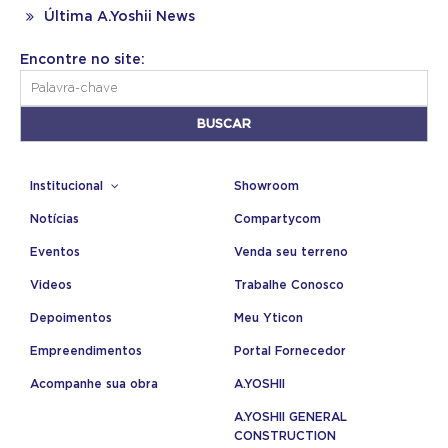
Última A.Yoshii News
Encontre no site:
Institucional
Showroom
Notícias
Compartycom
Eventos
Venda seu terreno
Videos
Trabalhe Conosco
Depoimentos
Meu Yticon
Empreendimentos
Portal Fornecedor
Acompanhe sua obra
A.YOSHII
A.YOSHII GENERAL
CONSTRUCTION