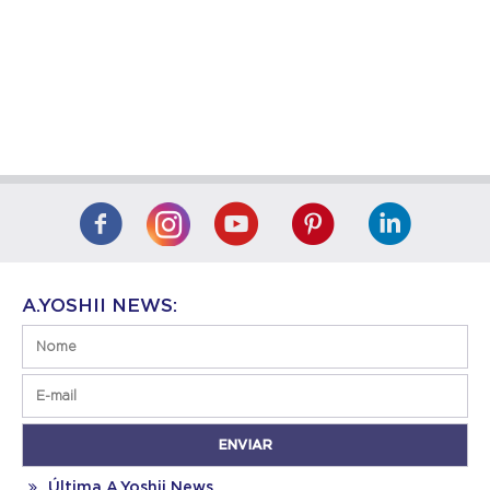
A.YOSHII NEWS:
Última A.Yoshii News