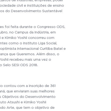
jetos de indústrias, empresas, poder
ciedade civil e instituições de ensino
ivos do Desenvolvimento Sustentável
s foi feita durante o Congresso ODS,
ubro, no Campus da Indústria, em
shi e Kimiko Yoshii concorreu com
ntes como o Instituto Liga Social,
optimista Internacional Curitiba Batel e
dança que Queremos. Além disso, o
 Yoshii recebeu mais uma vez o
o Selo SESI ODS 2018.
io contou com a inscrição de 361
raná, que enviaram suas melhores
os Objetivos do Desenvolvimento
tuto Atsushi e Kimiko Yoshii
ndo Arte, que tem o objetivo de