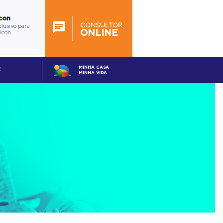
con
CONSULTOR
lusivo para
ONLINE
ticon
MINHA CASA
R
MINHA VIDA