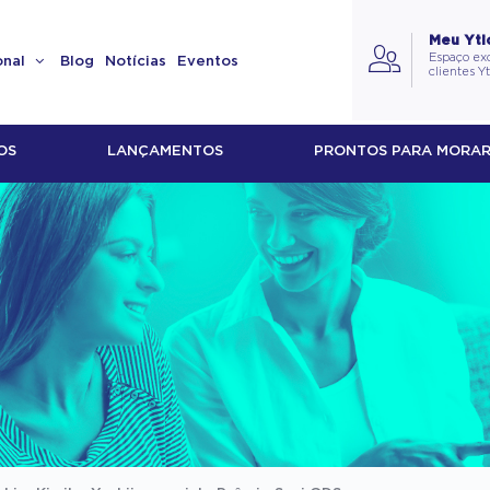
Meu Yti
Espaço exc
onal
Blog
Notícias
Eventos
clientes Y
OS
LANÇAMENTOS
PRONTOS PARA MORA