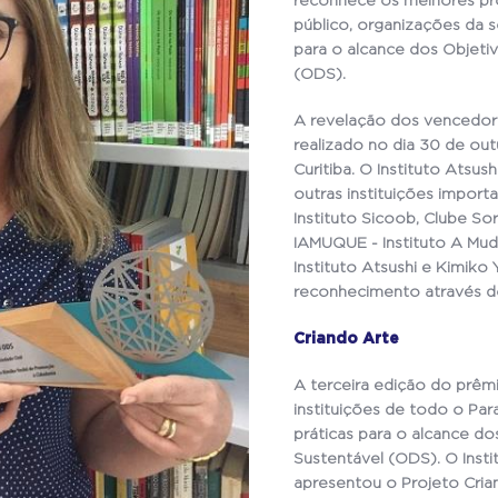
reconhece os melhores pro
público, organizações da so
para o alcance dos Objet
(ODS).
A revelação dos vencedore
realizado no dia 30 de out
Curitiba. O Instituto Atsu
outras instituições importa
Instituto Sicoob, Clube Sor
IAMUQUE - Instituto A Mu
Instituto Atsushi e Kimiko
reconhecimento através d
Criando Arte
A terceira edição do prêm
instituições de todo o Pa
práticas para o alcance d
Sustentável (ODS). O Insti
apresentou o Projeto Cria