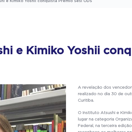
shi e Kimiko Yoshii conquista Prêmio Sesi ODS
shi e Kimiko Yoshii con
A revelação dos vencedore
realizado no dia 30 de out
Curitiba.
O Instituto Atsushi e Kimik
lugar na categoria Organiza
Federal, na terceira edição