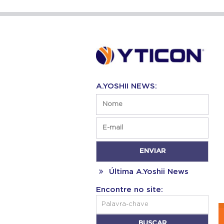
A.YOSHII NEWS:
Última A.Yoshii News
Encontre no site: