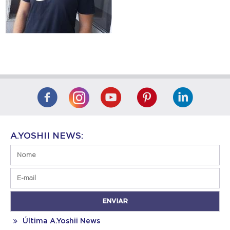
A.YOSHII NEWS:
Última A.Yoshii News