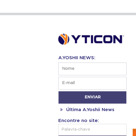
A.YOSHII NEWS:
Última A.Yoshii News
Encontre no site: