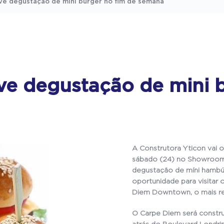
e degustação de mini burger no fim de semana
e degustação de mini b
A Construtora Yticon vai o
sábado (24) no Showroom 
degustação de míni hambú
oportunidade para visita
Diem Downtown, o mais re
O Carpe Diem será constru