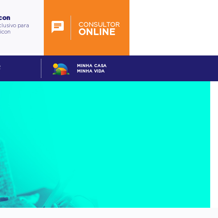
con
CONSULTOR
lusivo para
ONLINE
ticon
MINHA CASA
R
MINHA VIDA