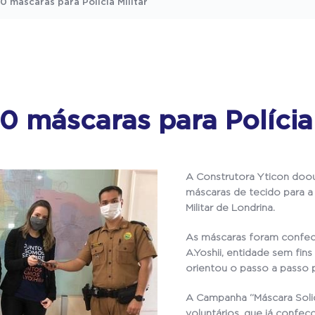
 máscaras para Polícia Militar
0 máscaras para Polícia 
A Construtora Yticon doou
máscaras de tecido para a
Militar de Londrina.
As máscaras foram confecc
A.Yoshii, entidade sem fins
orientou o passo a passo 
A Campanha “Máscara Solid
voluntários, que já confec