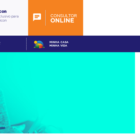
con
CONSULTOR
lusivo para
ONLINE
ticon
MINHA CASA
R
MINHA VIDA