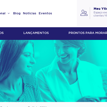
Meu Yti
Espaço exc
onal
Blog
Notícias
Eventos
clientes Y
OS
LANÇAMENTOS
PRONTOS PARA MORA