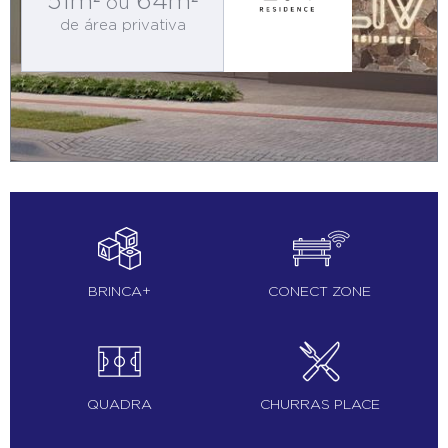
51m²
64m²
ou
de área privativa
BRINCA+
CONECT ZONE
QUADRA
CHURRAS PLACE